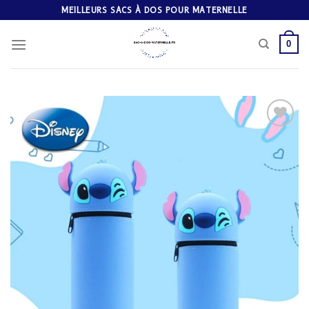
Skip
MEILLEURS SACS À DOS POUR MATERNELLE
to
content
0
Ajouter
à la
liste
d’envies