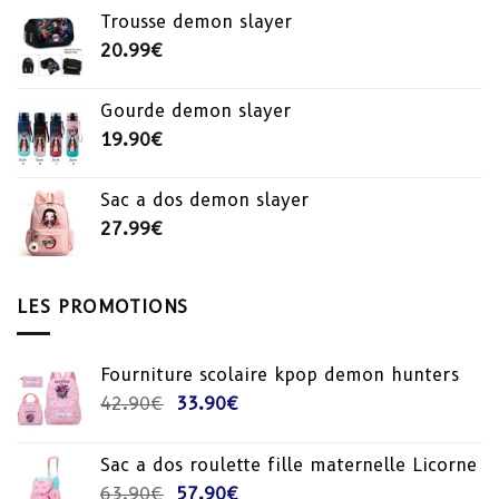
Trousse demon slayer
20.99
€
Gourde demon slayer
19.90
€
Sac a dos demon slayer
27.99
€
LES PROMOTIONS
Fourniture scolaire kpop demon hunters
Le
Le
42.90
€
33.90
€
prix
prix
initial
actuel
Sac a dos roulette fille maternelle Licorne
était :
est :
Le
Le
63.90
€
57.90
€
42.90€.
33.90€.