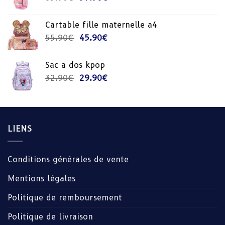
prix
prix
initial
actuel
Cartable fille maternelle a4
était :
est :
Le
Le
55.90
€
45.90
€
63.90€.
57.90€.
prix
prix
initial
actuel
Sac a dos kpop
était :
est :
Le
Le
32.90
€
29.90
€
55.90€.
45.90€.
prix
prix
initial
actuel
était :
est :
32.90€.
29.90€.
LIENS
Conditions générales de vente
Mentions légales
Politique de remboursement
Politique de livraison