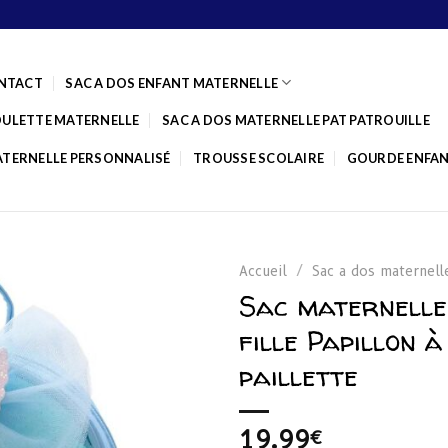
NTACT
SAC A DOS ENFANT MATERNELLE
OULETTE MATERNELLE
SAC A DOS MATERNELLE PAT PATROUILLE
ATERNELLE PERSONNALISÉ
TROUSSE SCOLAIRE
GOURDE ENFA
Accueil
/
Sac a dos maternelle
Sac maternelle
fille Papillon à
Ajouter
paillette
à la
liste
d’envies
19.99
€