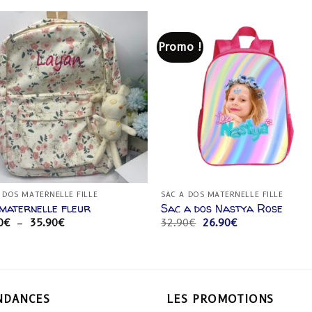
Promo !
Ajouter
Ajou
à la
à l
liste
list
d’envies
d’env
 DOS MATERNELLE FILLE
SAC A DOS MATERNELLE FILLE
maternelle fleur
Sac a dos Nastya Rose
Plage
Le
Le
0
€
–
35.90
€
32.90
€
26.90
€
de
prix
prix
prix :
initial
actuel
26.90€
était :
est :
à
32.90€.
26.90€.
35.90€
NDANCES
LES PROMOTIONS