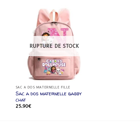
ter
Ajouter
a
à la
e
liste
RUPTURE DE STOCK
ies
d’envies
SAC A DOS MATERNELLE FILLE
Sac a dos maternelle gabby
chat
25.90
€