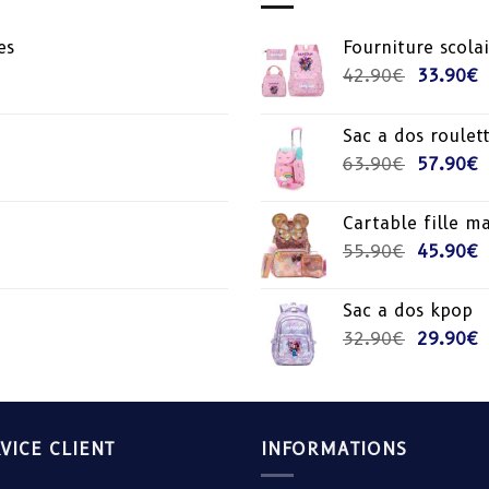
es
Fourniture scol
Le
L
42.90
€
33.90
€
prix
p
initial
a
Sac a dos roulett
était :
e
Le
L
63.90
€
57.90
€
42.90€.
3
prix
p
initial
a
Cartable fille m
était :
e
Le
L
55.90
€
45.90
€
63.90€.
5
prix
p
initial
a
Sac a dos kpop
était :
e
Le
L
32.90
€
29.90
€
55.90€.
4
prix
p
initial
a
était :
e
32.90€.
2
VICE CLIENT
INFORMATIONS