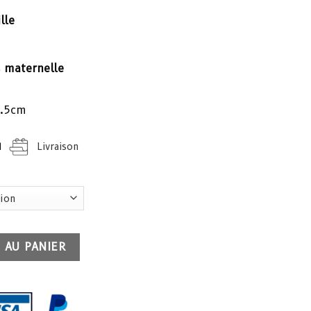
lle
s maternelle
8.5cm
H
Livraison
ite fille Papillon à paillette
 AU PANIER