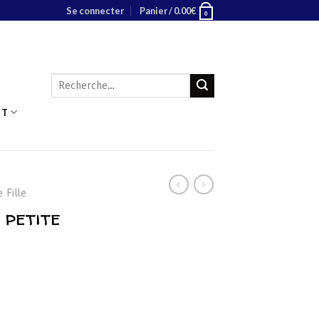
Se connecter
Panier /
0.00
€
0
Recherche
pour :
NT
 Fille
 petite