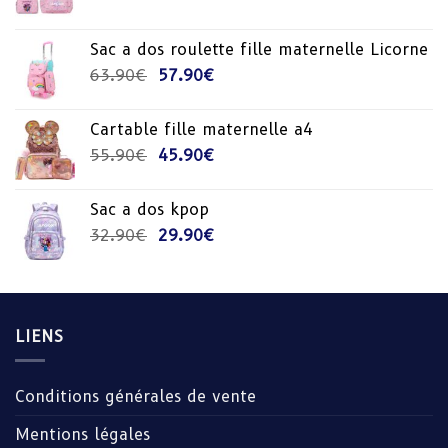
prix
prix
initial
actuel
Sac a dos roulette fille maternelle Licorne
était :
est :
Le
Le
63.90
€
57.90
€
42.90€.
33.90€.
prix
prix
initial
actuel
Cartable fille maternelle a4
était :
est :
Le
Le
55.90
€
45.90
€
63.90€.
57.90€.
prix
prix
initial
actuel
Sac a dos kpop
était :
est :
Le
Le
32.90
€
29.90
€
55.90€.
45.90€.
prix
prix
initial
actuel
était :
est :
32.90€.
29.90€.
LIENS
Conditions générales de vente
Mentions légales