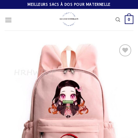
Skip
MEILLEURS SACS À DOS POUR MATERNELLE
to
content
0
Ajouter
à la
liste
d’envies