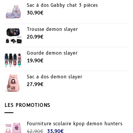
Sac à dos Gabby chat 3 pièces
30.90
€
Trousse demon slayer
20.99
€
Gourde demon slayer
19.90
€
Sac a dos demon slayer
27.99
€
LES PROMOTIONS
Fourniture scolaire kpop demon hunters
Le
Le
42.90
€
33.90
€